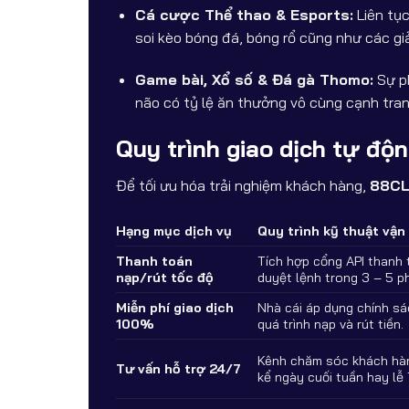
Cá cược Thể thao & Esports:
Liên tục
soi kèo bóng đá, bóng rổ cũng như các giả
Game bài, Xổ số & Đá gà Thomo:
Sự ph
não có tỷ lệ ăn thưởng vô cùng cạnh tran
Quy trình giao dịch tự độn
Để tối ưu hóa trải nghiệm khách hàng,
88C
Hạng mục dịch vụ
Quy trình kỹ thuật vận
Thanh toán
Tích hợp cổng API thanh 
nạp/rút tốc độ
duyệt lệnh trong 3 – 5 p
Miễn phí giao dịch
Nhà cái áp dụng chính sác
100%
quá trình nạp và rút tiền.
Kênh chăm sóc khách hàng
Tư vấn hỗ trợ 24/7
kể ngày cuối tuần hay lễ 