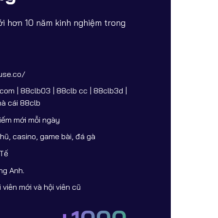
với hơn 10 năm kinh nghiệm trong
use.co/
com | 88clb03 | 88clb cc | 88clb3d |
̀ cái 88clb
kiếm mới mỗi ngày
 hũ, casino, game bài, đá gà
 Tế
ếng Anh.
viên mới và hội viên cũ