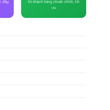
c đầy
tin khách hàng chuẩn chỉnh, tối
ưu