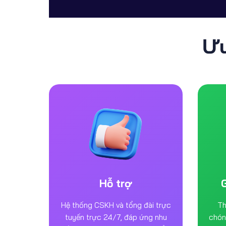
Ưu
Hỗ trợ
Hệ thống CSKH và tổng đài trực
Th
tuyến trực 24/7, đáp ứng nhu
chón