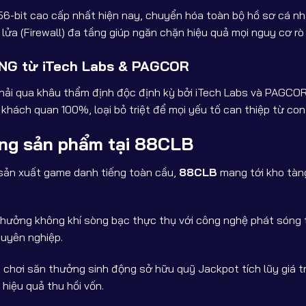
56-bit cao cấp nhất hiện nay, chuyển hóa toàn bộ hồ sơ cá nhâ
ửa (Firewall) đa tầng giúp ngăn chặn hiệu quả mọi nguy cơ rò 
 RNG từ iTech Labs & PAGCOR
hải qua khâu thẩm định độc định kỳ bởi iTech Labs và PAGCOR
khách quan 100%, loại bỏ triệt để mọi yếu tố can thiệp từ con
dạng sản phẩm tại 88CLB
sản xuất game danh tiếng toàn cầu,
88CLB
mang tới kho tàn
hưởng không khí sòng bạc thực thụ với công nghệ phát sóng trự
uyên nghiệp.
ò chơi săn thưởng sinh động sở hữu quỹ Jackpot tích lũy giá t
 hiệu quả thu hồi vốn.