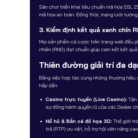
Sân chơi triển khai tiêu chuẩn mã hóa SSL 2
mã hóa an toàn. Đồng thời, mạng lưới tường l
3. Kiểm định kết quả xanh chín
Mọi sản phẩm cá cược trên trang web đều p
nhiên (RNG) đạt chuẩn giúp cam kết kết quả 
Thiên đường giải trí đa 
Bằng việc hợp tác cùng những thương hiệu 
hấp dẫn:
Casino trực tuyến (Live Casino):
Tận 
sự đồng hành quyến rũ của các Dealer ch
Nổ hũ & Bắn cá đồ họa 3D:
Thế giới tr
trả (RTP) ưu việt, hỗ trợ hội viên nâng cao