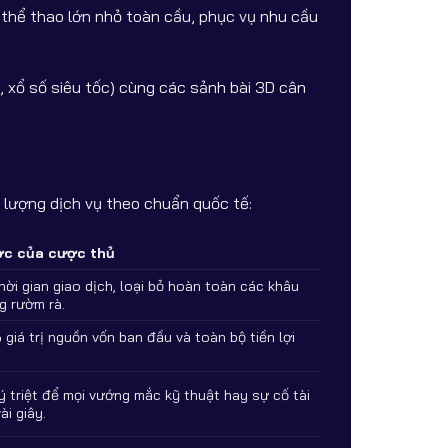
 thể thao lớn nhỏ toàn cầu, phục vụ nhu cầu
 xổ số siêu tốc) cùng các sảnh bài 3D cân
 lượng dịch vụ theo chuẩn quốc tế:
ược của cược thủ
thời gian giao dịch, loại bỏ hoàn toàn các khâu
g rườm rà.
giá trị nguồn vốn ban đầu và toàn bộ tiền lợi
ý triệt để mọi vướng mắc kỹ thuật hay sự cố tài
ài giây.