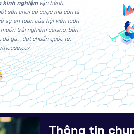
 kinh nghiệm
vận hành,
ột sân chơi cá cược mà còn là
và sự an toàn của hội viên luôn
 muốn trải nghiệm caisno, bắn
, đá gà,.. đạt chuẩn quốc tế.
ethouse.co/
Thông tin chu