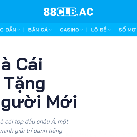
G DẪN
BẮN CÁ
CASINO
LÔ ĐỀ
SỔ MƠ
à Cái
 Tặng
gười Mới
à cái top đầu châu Á, một
minh giải trí danh tiếng