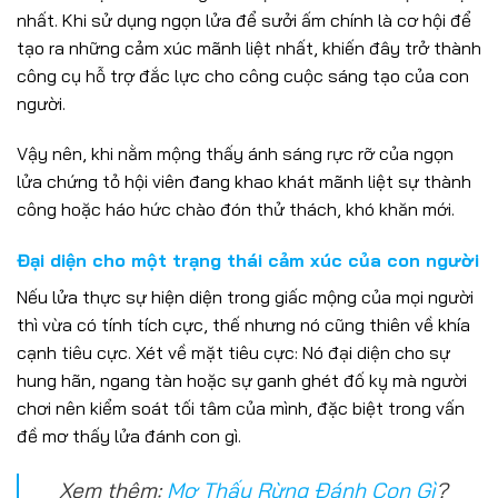
nhất. Khi sử dụng ngọn lửa để sưởi ấm chính là cơ hội để
tạo ra những cảm xúc mãnh liệt nhất, khiến đây trở thành
công cụ hỗ trợ đắc lực cho công cuộc sáng tạo của con
người.
Vậy nên, khi nằm mộng thấy ánh sáng rực rỡ của ngọn
lửa chứng tỏ hội viên đang khao khát mãnh liệt sự thành
công hoặc háo hức chào đón thử thách, khó khăn mới.
Đại diện cho một trạng thái cảm xúc của con người
Nếu lửa thực sự hiện diện trong giấc mộng của mọi người
thì vừa có tính tích cực, thế nhưng nó cũng thiên về khía
cạnh tiêu cực. Xét về mặt tiêu cực: Nó đại diện cho sự
hung hãn, ngang tàn hoặc sự ganh ghét đố kỵ mà người
chơi nên kiểm soát tối tâm của mình, đặc biệt trong vấn
đề mơ thấy lửa đánh con gì.
Xem thêm:
Mơ Thấy Rừng Đánh Con Gì
?