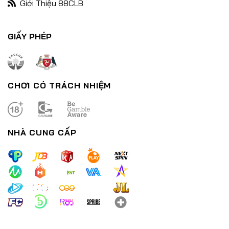
Giới Thiệu 88CLB
Nổ Hũ Đổi Thưởng – Bùng Nổ Cùng Chiến Thắng Lớn Đón Tết
GIẤY PHÉP
29/12/2024
CHƠI CÓ TRÁCH NHIỆM
NHÀ CUNG CẤP
Nổ Hũ Thần Tài – Trải Nghiệm Đỉnh Cao Tựa Game Đổi Thưởng
29/12/2024