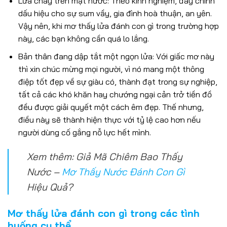
Lửa cháy trên mặt nước: Theo kinh nghiệm, đây chính
dấu hiệu cho sự sum vầy, gia đình hoà thuận, an yên.
Vậy nên, khi mơ thấy lửa đánh con gì trong trường hợp
này, các bạn không cần quá lo lắng.
Bản thân đang dập tắt một ngọn lửa: Với giấc mơ này
thì xin chúc mừng mọi người, vì nó mang một thông
điệp tốt đẹp về sự giàu có, thành đạt trong sự nghiệp,
tất cả các khó khăn hay chướng ngại cản trở tiền đồ
đều được giải quyết một cách êm đẹp. Thế nhưng,
điều này sẽ thành hiện thực với tỷ lệ cao hơn nếu
người dùng cố gắng nỗ lực hết mình.
Xem thêm: Giả Mã Chiêm Bao Thấy
Nước –
Mơ Thấy Nước Đánh Con Gì
Hiệu Quả?
Mơ thấy lửa đánh con gì trong các tình
huống cụ thể