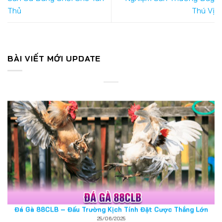
Thủ
Thú Vị
Thể thao 88CLB – Nơi Hội Tụ Của Đam Mê Và Cơ Hội Thắng
Lớn
25/06/2025
BÀI VIẾT MỚI UPDATE
Đá Gà 88CLB – Đấu Trường Kịch Tính Đặt Cược Thắng Lớn
25/06/2025