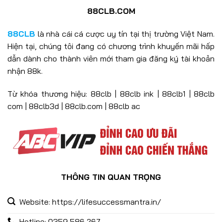
88CLB.COM
88CLB
là nhà cái cá cược uy tín tại thị trường Việt Nam.
Hiện tại, chúng tôi đang có chương trình khuyến mãi hấp
dẫn dành cho thành viên mới tham gia đăng ký tài khoản
nhận 88k.
Khuyến Mãi 88CLB – Ưu Đãi Hấp Dẫn Nhận Thưởng Mỗi Ngày
20/06/2025
Từ khóa thương hiệu: 88clb | 88clb ink | 88clb1 | 88clb
com | 88clb3d | 88clb.com | 88clb ac
THÔNG TIN QUAN TRỌNG
Website: https://lifesuccessmantra.in/
Giới Thiệu 88CLB – Nhà Cái Cá Cược Hàng Đầu Châu Á
Hotline: 0359 586 267