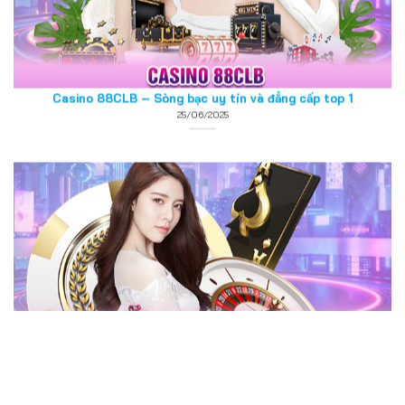
Casino 88CLB – Sòng bạc uy tín và đẳng cấp top 1
25/06/2025
Game bài 3D 88CLB – Sảnh chơi đổi thưởng trực tuyến số 1
25/06/2025