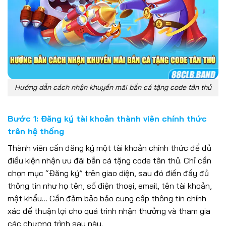
Hướng dẫn cách nhận khuyến mãi bắn cá tặng code tân thủ
Bước 1: Đăng ký tài khoản thành viên chính thức
trên hệ thống
Thành viên cần đăng ký một tài khoản chính thức để đủ
điều kiện nhận ưu đãi bắn cá tặng code tân thủ. Chỉ cần
chọn mục “Đăng ký” trên giao diện, sau đó điền đầy đủ
thông tin như họ tên, số điện thoại, email, tên tài khoản,
mật khẩu… Cần đảm bảo bảo cung cấp thông tin chính
xác để thuận lợi cho quá trình nhận thưởng và tham gia
các chương trình sau này.