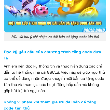
Một vài lưu ý khi nhận ưu đãi bắn cá tặng code tân thủ
Đọc kỹ yêu cầu của chương trình tặng code đưa
ra
Anh em nên đọc kỹ thông tin và thực hiện đúng các chỉ
dẫn từ hệ thống nhà cái 88CLB. Việc này sẽ giúp ngư thủ
có thể dễ dàng nhận được khuyến mãi bắn cá tặng code
tân thủ và tham gia các hoạt động hấp dẫn mà không
gặp bất kỳ trở ngại nào.
Không vi phạm khi tham gia ưu đãi bắn cá tặng
code tân thủ