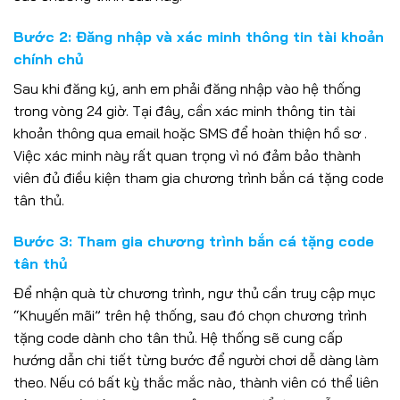
Bước 2: Đăng nhập và xác minh thông tin tài khoản
chính chủ
Sau khi đăng ký, anh em phải đăng nhập vào hệ thống
trong vòng 24 giờ. Tại đây, cần xác minh thông tin tài
khoản thông qua email hoặc SMS để hoàn thiện hồ sơ .
Việc xác minh này rất quan trọng vì nó đảm bảo thành
viên đủ điều kiện tham gia chương trình bắn cá tặng code
tân thủ.
Bước 3: Tham gia chương trình bắn cá tặng code
tân thủ
Để nhận quà từ chương trình, ngư thủ cần truy cập mục
“Khuyến mãi” trên hệ thống, sau đó chọn chương trình
tặng code dành cho tân thủ. Hệ thống sẽ cung cấp
hướng dẫn chi tiết từng bước để người chơi dễ dàng làm
theo. Nếu có bất kỳ thắc mắc nào, thành viên có thể liên