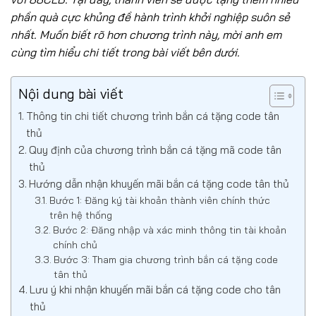
phần quà cực khủng đề hành trình khởi nghiệp suôn sẻ
nhất. Muốn biết rõ hơn chương trình này, mời anh em
cùng tìm hiểu chi tiết trong bài viết bên dưới.
Nội dung bài viết
Thông tin chi tiết chương trình bắn cá tặng code tân
thủ
Quy định của chương trình bắn cá tặng mã code tân
thủ
Hướng dẫn nhận khuyến mãi bắn cá tặng code tân thủ
Bước 1: Đăng ký tài khoản thành viên chính thức
trên hệ thống
Bước 2: Đăng nhập và xác minh thông tin tài khoản
chính chủ
Bước 3: Tham gia chương trình bắn cá tặng code
tân thủ
Lưu ý khi nhận khuyến mãi bắn cá tặng code cho tân
thủ