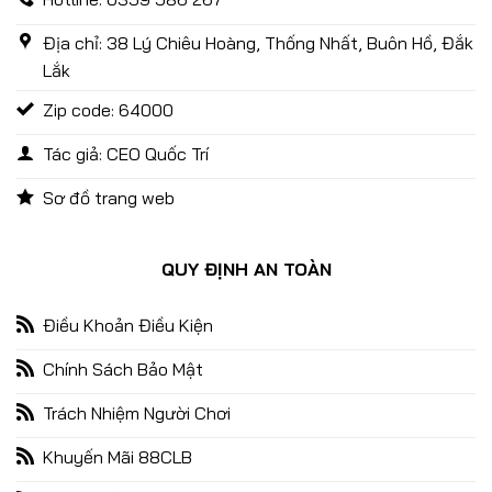
27/12/2024
Địa chỉ: 38 Lý Chiêu Hoàng, Thống Nhất, Buôn Hồ, Đắk
Lắk
Zip code: 64000
Tác giả: CEO Quốc Trí
Sơ đồ trang web
QUY ĐỊNH AN TOÀN
Game Nổ Hũ Quốc Tế 88CLB – Kho Game Săn Thưởng Hot
Điều Khoản Điều Kiện
Nhất 2025
09/01/2025
Chính Sách Bảo Mật
Trách Nhiệm Người Chơi
Khuyến Mãi 88CLB