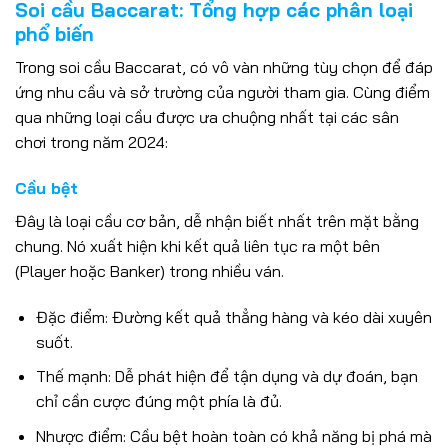
Soi cầu Baccarat: Tổng hợp các phân loại
phổ biến
Trong soi cầu Baccarat, có vô vàn những tùy chọn để đáp
ứng nhu cầu và sở trường của người tham gia. Cùng điểm
qua những loại cầu được ưa chuộng nhất tại các sân
chơi trong năm 2024:
Cầu bệt
Đây là loại cầu cơ bản, dễ nhận biết nhất trên mặt bằng
chung. Nó xuất hiện khi kết quả liên tục ra một bên
(Player hoặc Banker) trong nhiều ván.
Đặc điểm: Đường kết quả thẳng hàng và kéo dài xuyên
suốt.
Thế mạnh: Dễ phát hiện để tận dụng và dự đoán, bạn
chỉ cần cược đúng một phía là đủ.
Nhược điểm: Cầu bệt hoàn toàn có khả năng bị phá mà