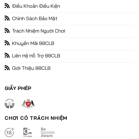
Điều Khoản Điều Kiện
Chính Sách Bảo Mật
Trách Nhiệm Người Chơi
Khuyến Mãi 88CLB
Liên Hệ Hỗ Trợ 88CLB
Giới Thiệu 88CLB
Nổ Hũ Đổi Thưởng – Bùng Nổ Cùng Chiến Thắng Lớn Đón Tết
29/12/2024
GIẤY PHÉP
CHƠI CÓ TRÁCH NHIỆM