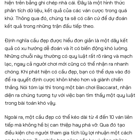
hiện trên bảng ghi chép nhà cái. Đây là một hình thức
phân tích dữ liệu, kết quả của các ván cược trong quá
khứ. Thông qua đó, chúng ta sẽ có căn cứ để dự đoán
kết quả trong những trận đấu tiếp theo.
Định nghĩa cầu đẹp được hiểu đơn giản là một dãy kết
quả có xu hướng dễ đoán và ít có biến động khó lường.
Những chuỗi này thường có quy luật rất rõ ràng và mạch
lạc, ngay cả người chơi mới cũng có thể nhận ra nhanh
chóng. Khi phát hiện có cầu đẹp, bạn có thể dựa vào đó
để ra quyết định cược khôn khéo hơn và giành chiến
thắng. Nói tóm lại thì trong một bàn chơi Baccarat, nhận
diện ra chúng tương tự với việc bạn tìm thấy một quy luật
trong bài toán khó vậy.
Ngoài ra, một cầu đẹp có thể kéo dài từ 4 đến 10 ván liên
tiếp mà không hề bị can thiệp hay phá vỡ. Qua đó tạo
điều kiện cho người tham gia tích lũy lợi nhuận một cách