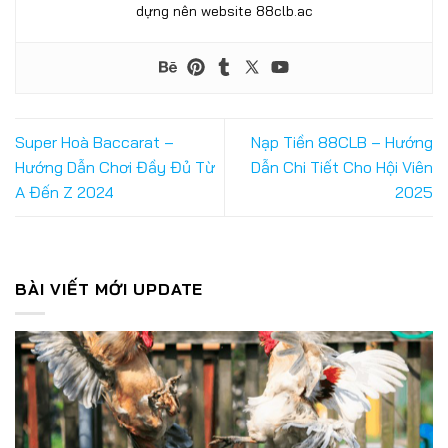
dựng nên website 88clb.ac
Thể thao 88CLB – Nơi Hội Tụ Của Đam Mê Và Cơ Hội Thắng
Super Hoà Baccarat –
Nạp Tiền 88CLB – Hướng
Lớn
25/06/2025
Hướng Dẫn Chơi Đầy Đủ Từ
Dẫn Chi Tiết Cho Hội Viên
A Đến Z 2024
2025
BÀI VIẾT MỚI UPDATE
Đá Gà 88CLB – Đấu Trường Kịch Tính Đặt Cược Thắng Lớn