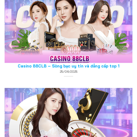
Casino 88CLB – Sòng bạc uy tín và đẳng cấp top 1
25/06/2025
Game bài 3D 88CLB – Sảnh chơi đổi thưởng trực tuyến số 1
25/06/2025